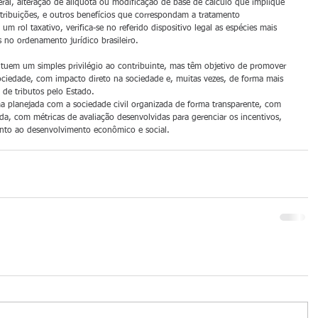
ral, alteração de alíquota ou modificação de base de cálculo que implique 
tribuições, e outros benefícios que correspondam a tratamento 
 um rol taxativo, verifica-se no referido dispositivo legal as espécies mais 
s no ordenamento jurídico brasileiro.
tituem um simples privilégio ao contribuinte, mas têm objetivo de promover 
iedade, com impacto direto na sociedade e, muitas vezes, de forma mais 
 de tributos pelo Estado.
rma planejada com a sociedade civil organizada de forma transparente, com 
vada, com métricas de avaliação desenvolvidas para gerenciar os incentivos, 
ento ao desenvolvimento econômico e social.