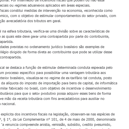
ional. Por intermédio de incentivos fiscais que podem ou não estar 
eciais ou regimes aduaneiros aplicados em áreas especiais.
s fiscais constitui medidas de intervenção na economia, reconhecida como 
mico, com o objetivo de estimular comportamentos do setor privado, com 
ção arrecadatória dos tributos em geral.
l na esfera tributaria, verifica-se uma divisão sobre as características de 
tre as quais este deve gerar uma contrapartida por parte do contribuinte, 
apartida.
dades previstas no ordenamento jurídico brasileiro são exemples de 
légio dirigido de forma direta ao contribuinte que pode se utilizar desse 
contrapartida.
iscal se destaca a função de estimular determinada conduta esperada pelo 
um processo especifico para possibilitar uma vantagem tributária aos 
rior brasileiro, visualiza-se no regime de ex-tarifário tal conduta, posto 
o da alíquota do imposto de importação para bens de capital, de informática 
milar fabricado no brasil, com objetivo de incentivar o desenvolvimento 
ibutários para que o setor produtivo possa adquirir esses bens de forma 
 mão da receita tributária com fins arrecadatórios para auxiliar no 
 nacional.
explicita dos incentivos fiscais na legislação, observam-se nas espécies de 
14°, § 1°, da Lei Complementar n° 101, de 4 de maio de 2000, denominada 
l ‘a renuncia compreende anistia, remissão, subsídio, credito presumido, 