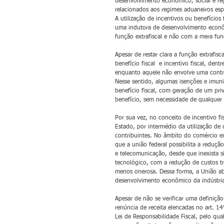
desenvolvimento econômico, social e reg
relacionados aos regimes aduaneiros esp
A utilização de incentivos ou benefício
uma indutora de desenvolvimento econô
função extrafiscal e não com a mera fun
Apesar de restar clara a função extrafisca
benefício fiscal  e incentivo fiscal, den
enquanto aquele não envolve uma contr
Nesse sentido, algumas isenções e imuni
benefício fiscal, com geração de um privi
benefício, sem necessidade de qualquer 
Por sua vez, no conceito de incentivo f
Estado, por intermédio da utilização de 
contribuintes. No âmbito do comércio exte
que a união federal possibilita a reduçã
e telecomunicação, desde que inexista si
tecnológico, com a redução de custos tr
menos onerosa. Dessa forma, a União abre
desenvolvimento econômico da indústria
Apesar de não se verificar uma definição 
renúncia de receita elencadas no art. 
Lei de Responsabilidade Fiscal, pelo qua