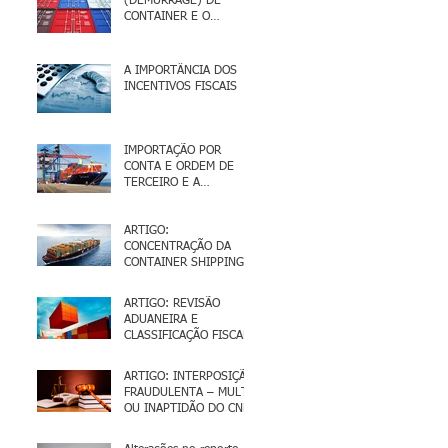
(DEMURRAGE) DE
CONTAINER E O
CONTROLE ADUANEIRO
A IMPORTÂNCIA DOS
INCENTIVOS FISCAIS
IMPORTAÇÃO POR
CONTA E ORDEM DE
TERCEIRO E A
ARMAZENAGEM E
GUARDA FISCAL
ARTIGO:
CONCENTRAÇÃO DA
CONTAINER SHIPPING
INDUSTRY NO BRASIL
ARTIGO: REVISÃO
ADUANEIRA E
CLASSIFICAÇÃO FISCAL
ARTIGO: INTERPOSIÇÃO
FRAUDULENTA – MULTA
OU INAPTIDÃO DO CNPJ