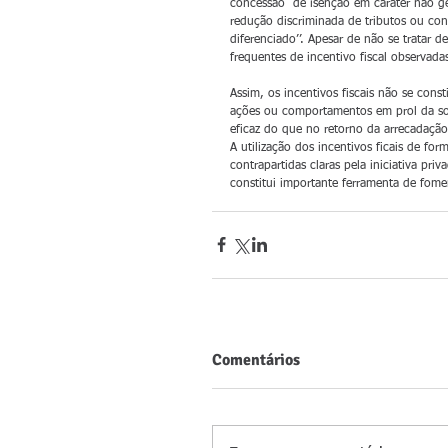
concessão  de isenção em caráter não ge
redução discriminada de tributos ou con
diferenciado’’. Apesar de não se tratar de
frequentes de incentivo fiscal observada
Assim, os incentivos fiscais não se cons
ações ou comportamentos em prol da soc
eficaz do que no retorno da arrecadação
A utilização dos incentivos ficais de fo
contrapartidas claras pela iniciativa pri
constitui importante ferramenta de fom
Comentários